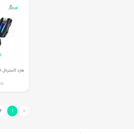
نا
2
1
‹