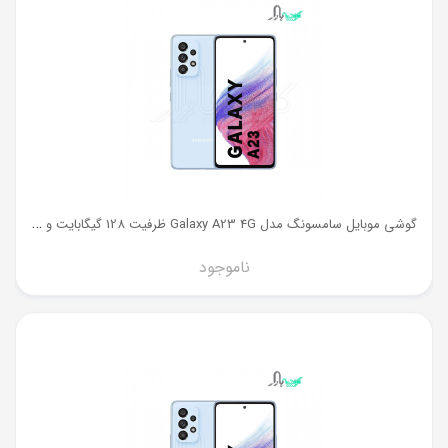
گ
وشی موبایل سامسونگ مدل Galaxy A23 4G ظرفیت 128 گیگابایت و رم 4 گیگ
ناموجود