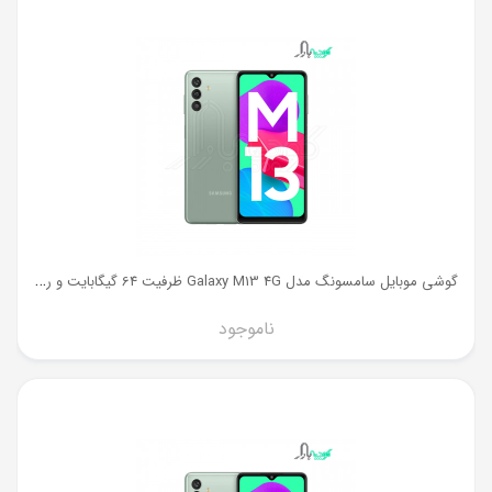
گ
وشی موبایل سامسونگ مدل Galaxy M13 4G ظرفیت 64 گیگابایت و رم 4 گیگ
ناموجود