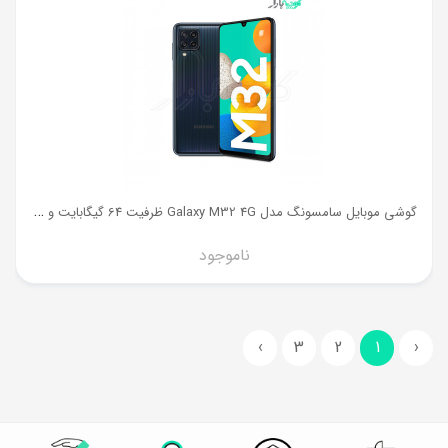
گ
وشی موبایل سامسونگ مدل Galaxy M32 4G ظرفیت 64 گیگابایت و رم 4 گیگ
ناموجود
›
3
2
1
‹