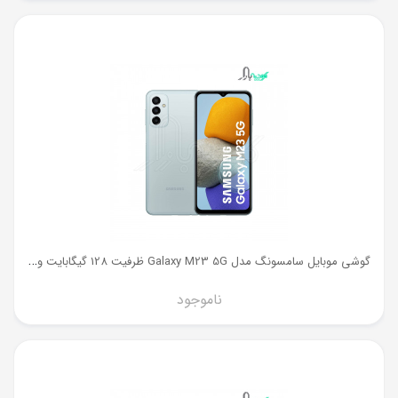
گ
وشی موبایل سامسونگ مدل Galaxy M23 5G ظرفیت 128 گیگابایت و رم 8 گیگ
ناموجود