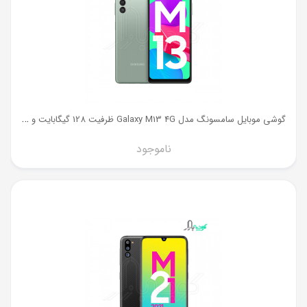
گ
وشی موبایل سامسونگ مدل Galaxy M13 4G ظرفیت 128 گیگابایت و رم 6 گیگ
ناموجود