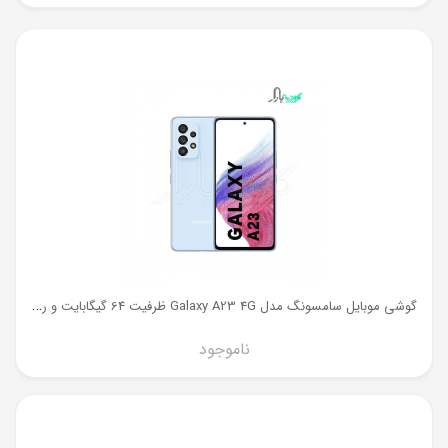
گ
وشی موبایل سامسونگ مدل Galaxy A23 4G ظرفیت 64 گیگابایت و رم 4 گیگ
ناموجود