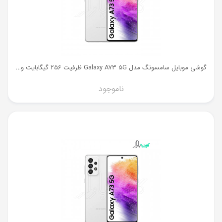
گ
وشی موبایل سامسونگ مدل Galaxy A73 5G ظرفیت 256 گیگابایت و رم 8 گیگ
ناموجود