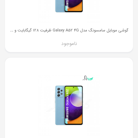
گ
وشی موبایل سامسونگ مدل Galaxy A52 4G ظرفیت 128 گیگابایت و رم 8 گیگ
ناموجود