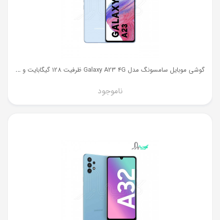
گ
وشی موبایل سامسونگ مدل Galaxy A23 4G ظرفیت 128 گیگابایت و رم 6 گیگ
ناموجود