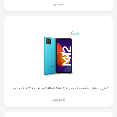
ناموجود
گ
وشی موبایل سامسونگ مدل Galaxy M12 4G ظرفیت 128 گیگابایت و رم 6 گیگ
ناموجود