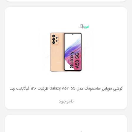
گ
وشی موبایل سامسونگ مدل Galaxy A53 5G ظرفیت 128 گیگابایت و رم 8 گیگ
ناموجود