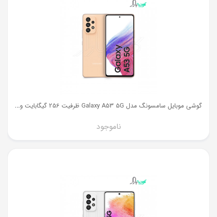
گ
وشی موبایل سامسونگ مدل Galaxy A53 5G ظرفیت 256 گیگابایت و رم 8 گیگ
ناموجود