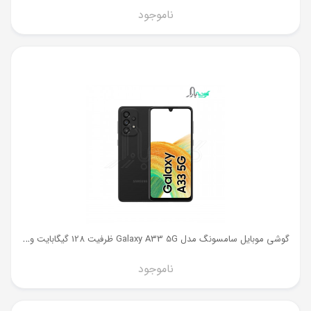
ناموجود
گ
وشی موبایل سامسونگ مدل Galaxy A33 5G ظرفیت 128 گیگابایت و رم 6 گیگ
ناموجود