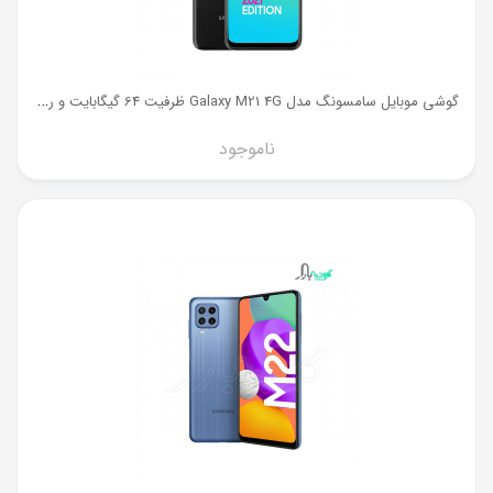
گ
وشی موبایل سامسونگ مدل Galaxy M21 4G ظرفیت 64 گیگابایت و رم 4 گیگ
ناموجود