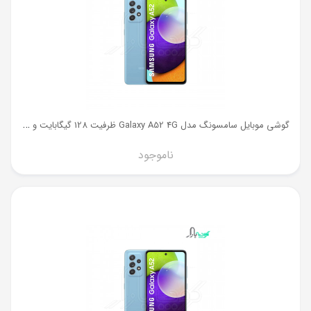
گ
وشی موبایل سامسونگ مدل Galaxy A52 4G ظرفیت 128 گیگابایت و رم 6 گیگ
ناموجود