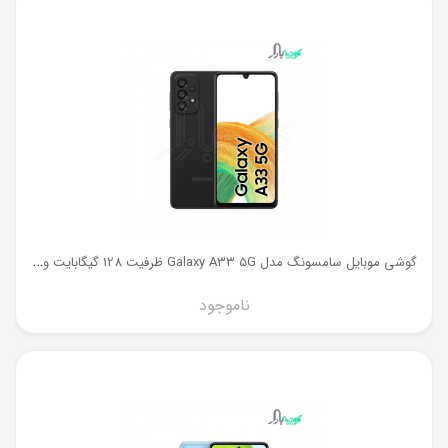
گ
وشی موبایل سامسونگ مدل Galaxy A33 5G ظرفیت 128 گیگابایت و رم 8 گیگ
ناموجود