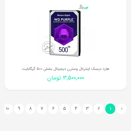
هارد دیسک اینترنال وسترن دیجیتال بنفش 500 گیگابایت
3,500,000
تومان
10
9
8
7
6
5
4
3
2
1
‹