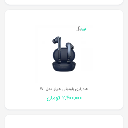
هندزفری بلوتوثی هایلو مدل W1
2,400,000
تومان