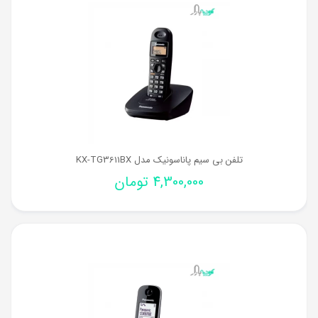
تلفن بی سیم پاناسونیک مدل KX-TG3611BX
4,300,000
تومان