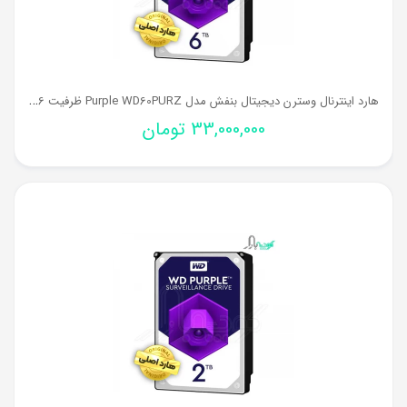
ه
ارد اینترنال وسترن دیجیتال بنفش مدل Purple WD60PURZ ظرفیت 6 ترابایت (اصلی)
33,000,000
تومان