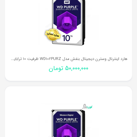
ه
ارد اینترنال وسترن دیجیتال بنفش مدل WD102PURZ ظرفیت 10 ترابایت (اصلی)
50,000,000
تومان