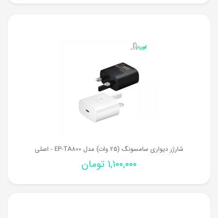
شارژر دیواری سامسونگ (25 وات) مدل EP-TA800 - اصلی
1,100,000
تومان