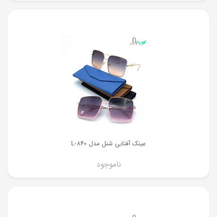
عینک آفتابی شنل مدل L-840
ناموجود