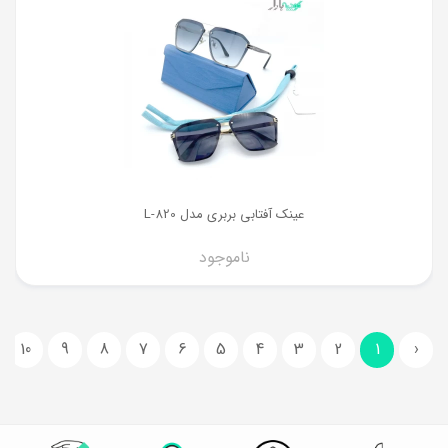
عینک آفتابی بربری مدل L-820
ناموجود
10
9
8
7
6
5
4
3
2
1
‹