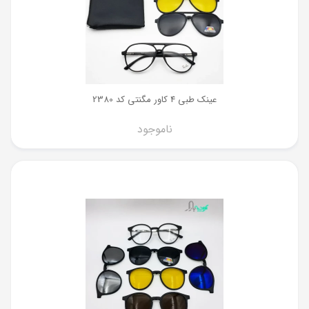
عینک طبی 4 کاور مگنتی کد 2380
ناموجود