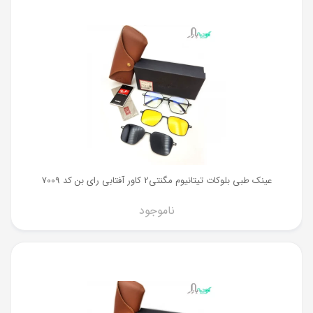
عینک طبی بلوکات تیتانیوم مگنتی2 کاور آفتابی رای بن کد 7009
ناموجود