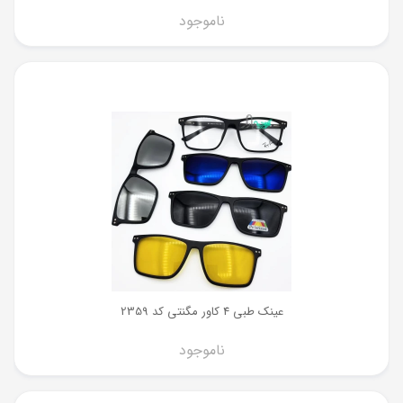
ناموجود
عینک طبی 4 کاور مگنتی کد 2359
ناموجود