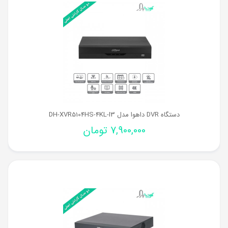
دستگاه DVR داهوا مدل DH-XVR5104HS-4KL-I3
7,900,000
تومان