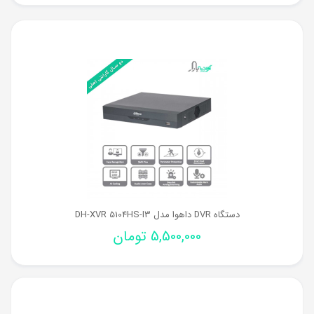
دستگاه DVR داهوا مدل DH-XVR 5104HS-I3
5,500,000
تومان