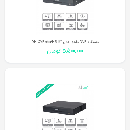
دستگاه DVR داهوا مدل DH-XVR5104HS-I3
5,500,000
تومان