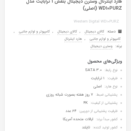
هارد اینترنال وسترن دیجیتال بنفش 1 ترابایت مدل
WD10PURZ (اصلی)
Western Digital WD10PURZ
دسته:
,
,
,
کالای دیجیتال
کالای دیجیتال
کامپیوتر و لوازم جانبی
,
کامپیوتر و لوازم جانبی
هارد اینترنال
برند:
وسترن دیجیتال
SATA 3.0
نوع رابط:
1 ترابایت
ظرفیت:
اصلی
نوع هارد:
7 روز هفته بصورت شبانه روزی
پشتیبانی ضبط:
4K
پشتیبانی از کیفیت:
64 عدد
ظرفیت پشتیبانی از دوربین:
ایالات متحده آمریکا
کشور مبدأ برند:
تایلند
کشور تولید کننده: