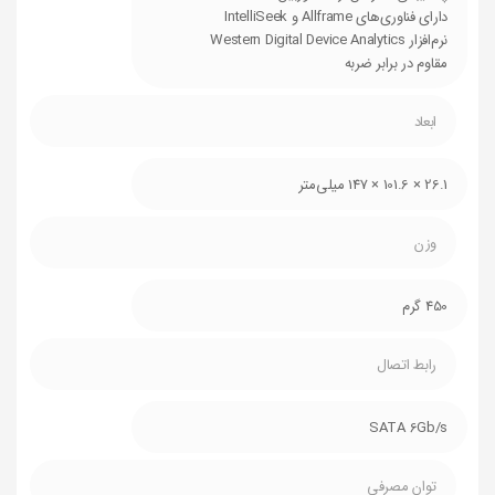
دارای فناوری‌های Allframe و IntelliSeek
نرم‌افزار Western Digital Device Analytics
مقاوم در برابر ضربه
ابعاد
26.1 × 101.6 × 147 میلی‌متر
وزن
450 گرم
رابط اتصال
SATA 6Gb/s
توان مصرفی