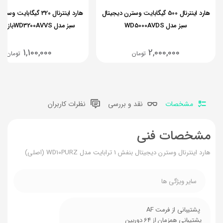
هارد اینترنال 500 گیگابایت وسترن دیجیتال
هارد‌ اینترنال 320 گیگابای
سبز مدل WD5000AVDS
سبز مدل WD3200AVVSبازیابی شده
1,100,000
2,000,000
تومان
تومان
مشخصات
نقد و بررسی
نظرات کاربران
مشخصات فنی
هارد اینترنال وسترن دیجیتال بنفش 1 ترابایت مدل WD10PURZ (اصلی)
سایر ویژگی ها
پشتیبانی از فرمت AF
پشتیبانی همزمان از 64 دوربین