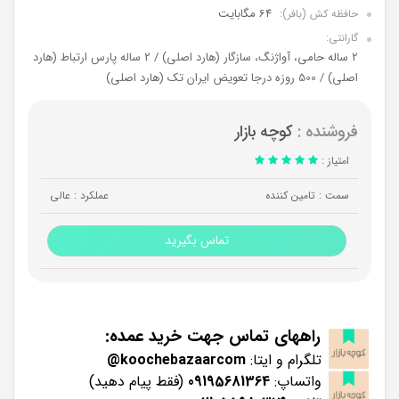
64 مگابایت
حافظه کش (بافر):
گارانتی:
2 ساله حامی، آواژنگ، سازگار (هارد اصلی) / 2 ساله پارس ارتباط (هارد
اصلی) / 500 روزه درجا تعویض ایران تک (هارد اصلی)
فروشنده :
کوچه بازار
امتیاز :
سمت : تامین کننده
عملکرد : عالی
تماس بگیرید
راههای تماس جهت خرید عمده:
تلگرام و ایتا:
koochebazaarcom@
واتساپ:
09195681364
(فقط پیام دهید)