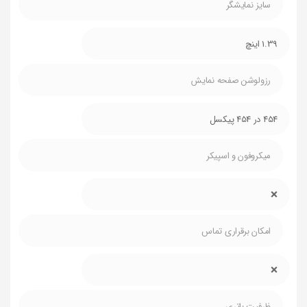
سایز نمایشگر
1.39 اینچ
رزولوشن صفحه نمایش
454 در 454 پیکسل
میکروفون و اسپیکر
❌
امکان برقراری تماس
❌
ظرفیت باتری