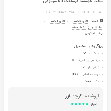
ساعت هوشمند کیسلکت K11 شیائومی
XIAOMI SMART WATCH KIESLECT K11
دسته:
,
,
کالای دیجیتال
کالای دیجیتال
ساعت و مچ بند هوشمند
برند:
شیائومی
❌
سیم‌کارت:
❌
میکروفون و اسپیکر:
✔
گارانتی‌دار:
IP68
درجه محافظتی:
مشکی
رنگ:
فروشنده :
کوچه بازار
امتیاز :