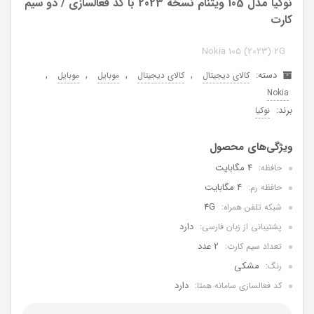
نوکیا مدل 105 ویتنام نسخه 2023 با کد فعالسازی / دو سیم
کارت
Nokia 105 (2023) 2G
دسته:
,
,
,
,
کالای دیجیتال
کالای دیجیتال
موبایل
موبایل
Nokia
برند:
نوکیا
4 مگابایت
حافظه:
4 مگابایت
حافظه رم:
4G
شبکه تلفن همراه:
دارد
پشتیبانی از زبان فارسی:
2 عدد
تعداد سیم کارت:
مشکی
رنگ:
دارد
کد فعالسازی سامانه همتا: