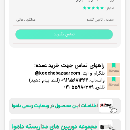
امتیاز :
سمت : تامین کننده
عملکرد : عالی
تماس بگیرید
راههای تماس جهت خرید عمده:
تلگرام و ایتا:
koochebazaarcom@
واتساپ:
09195681364
(فقط پیام دهید)
تلفن:
55980379-021