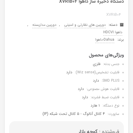
دستگاه ذخیره ساز داهوا XVR1B04
XVR1B04
دسته:
,
,
دوربین های نظارتی و امنیتی
دوربین مداربسته
داهوا HDCVI
برند:
Dahua-داهوا
فلزی
جنس بدنه:
دارد
قابلیت تشخیص(Wiz sense):
دارد
SMD PLUS:
دارد
قابلیت هوش مصنوعی:
دارد
قابلیت ضبط فشرده:
1 هارد
نوع دستگاه:
4 کانال آنالوگ - 5 کانال تحت شبکه (IP)
ساپورت:
فروشنده :
کوچه بازار