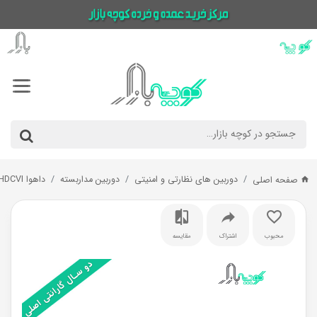
دوربین های نظارتی و امنیتی
دوربین مداربسته
داهوا HDCVI
صفحه اصلی
محبوب
اشتراک
مقایسه