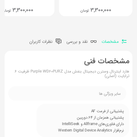
3,300,000
3,300,000
تومان
تومان
مشخصات
نقد و بررسی
نظرات کاربران
مشخصات فنی
هارد اینترنال وسترن دیجیتال بنفش مدل Purple WD60PURZ ظرفیت 6
ترابایت (اصلی)
سایر ویژگی ها
پشتیبانی از فرمت AF
پشتیبانی همزمان از 64 دوربین
دارای فناوری‌های Allframe و IntelliSeek
نرم‌افزار Western Digital Device Analytics