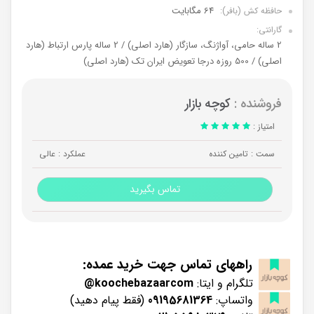
64 مگابایت
حافظه کش (بافر):
گارانتی:
2 ساله حامی، آواژنگ، سازگار (هارد اصلی) / 2 ساله پارس ارتباط (هارد
اصلی) / 500 روزه درجا تعویض ایران تک (هارد اصلی)
فروشنده :
کوچه بازار
امتیاز :
سمت : تامین کننده
عملکرد : عالی
تماس بگیرید
راههای تماس جهت خرید عمده:
تلگرام و ایتا:
koochebazaarcom@
واتساپ:
09195681364
(فقط پیام دهید)