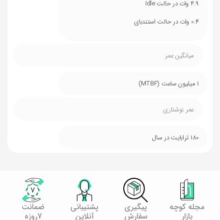
4.9 وات در حالت Idle
0.4 وات در حالت استندبای
میانگین عمر
1 میلیون ساعت (MTBF)
عمر نوشتاری
180 ترابایت در سال
مجله کوچه
پیگیری
پشتیبانی
ضمانت
بازار
سفارش
آنلاین
7روزه