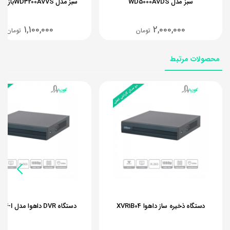
سبز مدل WD5000AVDS
سبز مدل WD3200AVVSبازیابی شده
1,100,000
2,000,000
تومان
تومان
محصولات مرتبط
دستگاه ذخیره ساز داهوا XVR1B04
دستگاه DVR داهوا مدل XVR1B04-I