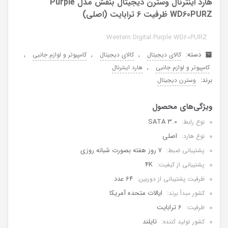
هارد اینترنال وسترن دیجیتال بنفش مدل Purple
WD60PURZ ظرفیت 6 ترابایت (اصلی)
Western Digital Purple WD60PURZ
دسته:
,
,
,
کالای دیجیتال
کالای دیجیتال
کامپیوتر و لوازم جانبی
,
کامپیوتر و لوازم جانبی
هارد اینترنال
برند:
وسترن دیجیتال
SATA 3.0
نوع رابط:
اصلی
نوع هارد:
7 روز هفته بصورت شبانه روزی
پشتیبانی ضبط:
4K
پشتیبانی از کیفیت:
64 عدد
ظرفیت پشتیبانی از دوربین:
ایالات متحده آمریکا
کشور مبدأ برند:
6 ترابایت
ظرفیت:
تایلند
کشور تولید کننده: